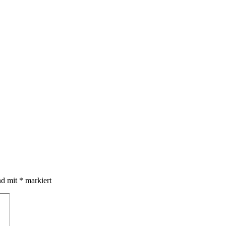
nd mit
*
markiert