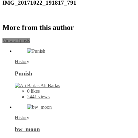
IMG_20171022_191817_791
More from this author
View all posts
History
Punish
Ali Barlas
0
likes
2441 views
History
bw_moon