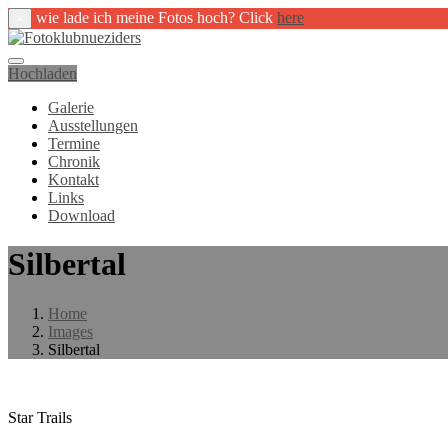
wie lade ich meine Fotos hoch? Click
here
×
Hochladen
Galerie
Ausstellungen
Termine
Chronik
Kontakt
Links
Download
Silbertal
Home
Images
Silbertal
Star Trails