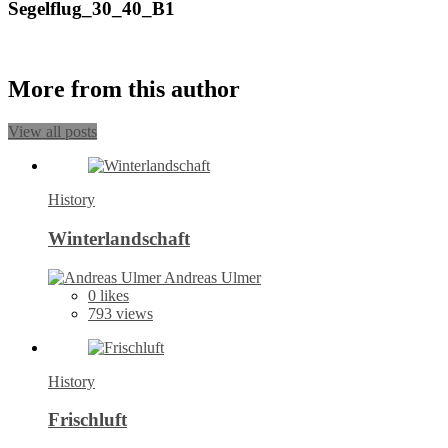
Segelflug_30_40_B1
More from this author
View all posts
History
Winterlandschaft
Andreas Ulmer
0
likes
793 views
History
Frischluft